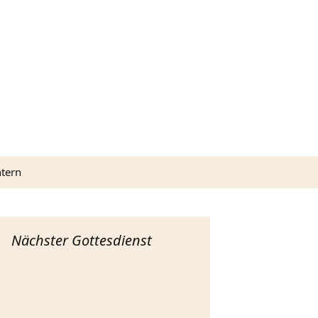
Suchen
ntern
nach:
hurchTools
ordPress
Nächster Gottesdienst