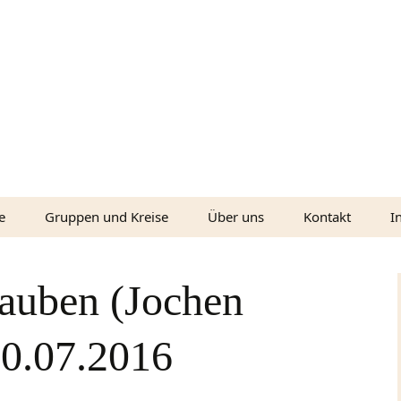
e
Gruppen und Kreise
Über uns
Kontakt
I
udio)
Unser Leitbild
C
auben (Jochen
ideo)
Unsere Werte
W
Unsere
10.07.2016
Überzeugungen