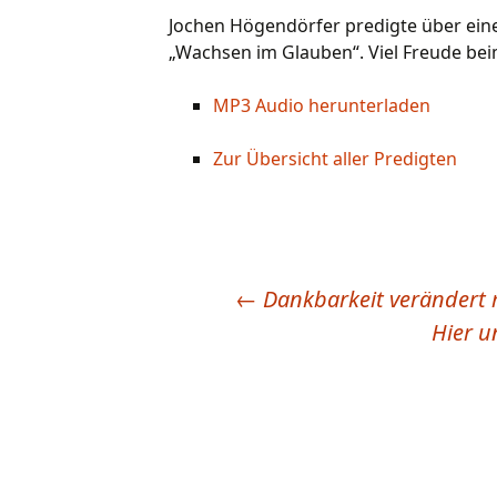
Jochen Högendörfer predigte über ein
„Wachsen im Glauben“. Viel Freude be
MP3 Audio herunterladen
Zur Übersicht aller Predigten
←
Dankbarkeit verändert 
Beitragsnavigation
Hier u