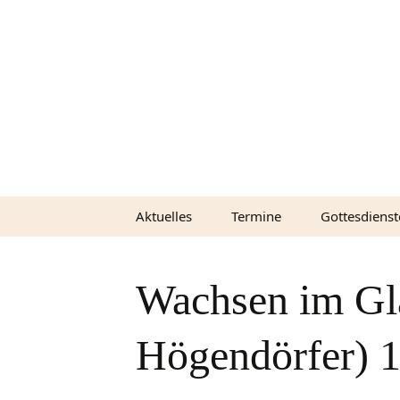
Zum
Inhalt
springen
Aktuelles
Termine
Gottesdienst
Predigten (A
Wachsen im Gl
Predigten (V
Högendörfer) 