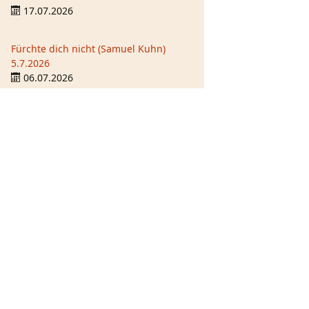
17.07.2026
Fürchte dich nicht (Samuel Kuhn)
5.7.2026
06.07.2026
Die böse Kette durchbrechen (Samuel
Kuhn) 28.6.2026
29.06.2026
Spendenkonten
Allgemeines Spendenkonto
Stadtmission Bamberg
, Gemeinde im
HGV e.V.
Bank:
Sparkasse Bamberg
IBAN:
DE28 7705 0000 0240 2002 79