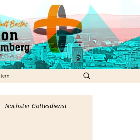
Suchen
ntern
nach:
hurchTools
ordPress
Nächster Gottesdienst