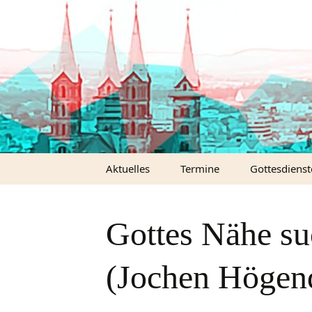
Zum
Inhalt
springen
Aktuelles
Termine
Gottesdienst
Predigten (A
Gottes Nähe su
Predigten (V
(Jochen Högend