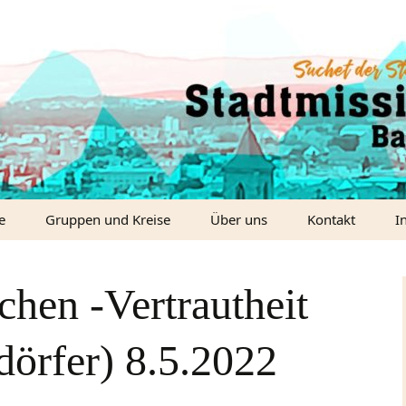
e
Gruppen und Kreise
Über uns
Kontakt
I
udio)
Unser Leitbild
C
chen -Vertrautheit
ideo)
Unsere Werte
W
Unsere
örfer) 8.5.2022
Überzeugungen